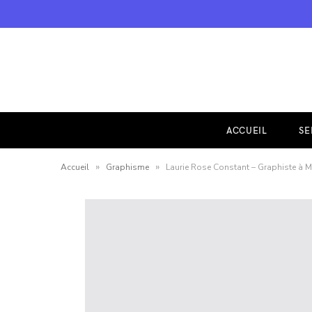
ACCUEIL
SE
»
»
Accueil
Graphisme
Laurie Rose Constant – Graphiste à Ma