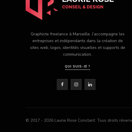
Graphiste freelance à Marseille. J’accompagne les
entreprises et indépendants dans la création de
sites web, logos, identités visuelles et supports de
communication.
QUI SUIS-JE ?
F
I
L
a
n
i
c
s
n
e
t
k
© 2017 - 2026 Laurie Rose Constant. Tous droits réserv
b
a
e