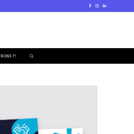
F
I
L
a
n
i
c
s
n
e
t
k
b
a
e
RONS ?!
o
g
d
o
r
I
k
a
n
m